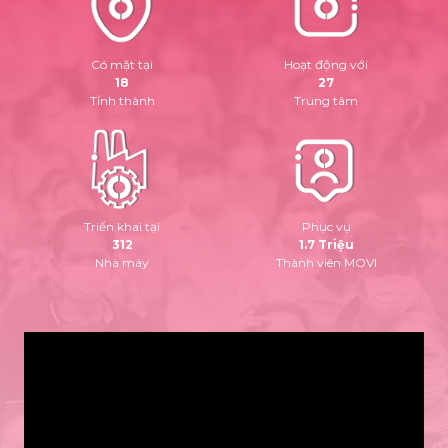
Có mặt tại
Hoạt động với
18
27
Tỉnh thành
Trung tâm
Triển khai tại
Phục vụ
312
1.7 Triệu
Nhà máy
Thành viên MOVI