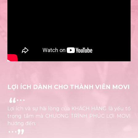
LỢI ÍCH DÀNH CHO THÀNH VIÊN MOVI
Lợi ích và sự hài lòng của KHÁCH HÀNG là yếu tố
trọng tâm mà CHƯƠNG TRÌNH PHÚC LỢI MOVI
hướng đến.