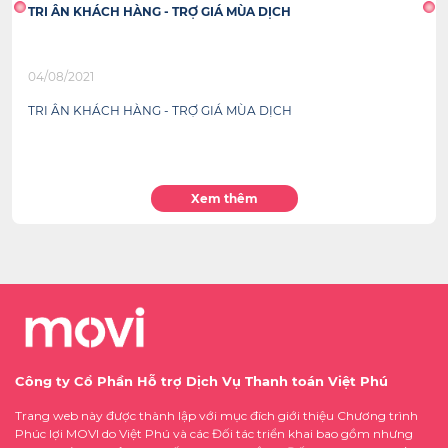
TRI ÂN KHÁCH HÀNG - TRỢ GIÁ MÙA DỊCH
04/08/2021
TRI ÂN KHÁCH HÀNG - TRỢ GIÁ MÙA DỊCH
Xem thêm
Công ty Cổ Phần Hỗ trợ Dịch Vụ Thanh toán Việt Phú
Trang web này được thành lập với mục đích giới thiệu Chương trình
Phúc lợi MOVI do Việt Phú và các Đối tác triển khai bao gồm nhưng