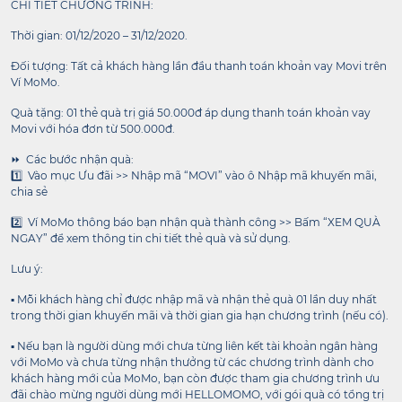
CHI TIẾT CHƯƠNG TRÌNH:
Thời gian: 01/12/2020 – 31/12/2020.
Đối tượng: Tất cả khách hàng lần đầu thanh toán khoản vay Movi trên
Ví MoMo.
Quà tặng: 01 thẻ quà trị giá 50.000đ áp dụng thanh toán khoản vay
Movi với hóa đơn từ 500.000đ.
⏩ Các bước nhận quà:
1️⃣ Vào mục Ưu đãi >> Nhập mã “MOVI” vào ô Nhập mã khuyến mãi,
chia sẻ
2️⃣ Ví MoMo thông báo bạn nhận quà thành công >> Bấm “XEM QUÀ
NGAY” để xem thông tin chi tiết thẻ quà và sử dụng.
Lưu ý:
▪️ Mỗi khách hàng chỉ được nhập mã và nhận thẻ quà 01 lần duy nhất
trong thời gian khuyến mãi và thời gian gia hạn chương trình (nếu có).
▪️ Nếu bạn là người dùng mới chưa từng liên kết tài khoản ngân hàng
với MoMo và chưa từng nhận thưởng từ các chương trình dành cho
khách hàng mới của MoMo, bạn còn được tham gia chương trình ưu
đãi chào mừng người dùng mới HELLOMOMO, với gói quà có tổng trị