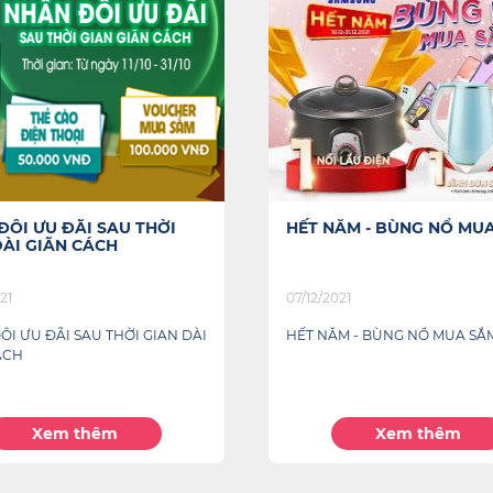
ĂM - BÙNG NỔ MUA SẮM
Lần đầu mua hàng - Rin
ưu đãi
21
08/06/2021
M - BÙNG NỔ MUA SẮM
Lần đầu mua hàng - Rinh ngàn 
Xem thêm
Xem thêm