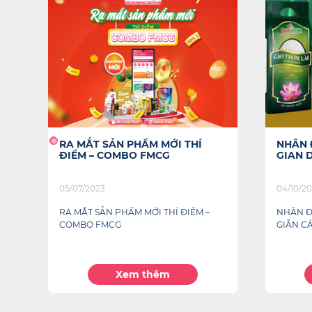
NHÂN ĐÔI ƯU ĐÃI SAU THỜI
HẾT N
GIAN DÀI GIÃN CÁCH
04/10/2021
07/12/20
NHÂN ĐÔI ƯU ĐÃI SAU THỜI GIAN DÀI
HẾT NĂ
GIÃN CÁCH
Xem thêm