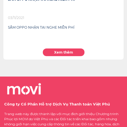
03/11/2021
SẮM OPPO NHẬN TAI NGHE MIỄN PHÍ
Xem thêm
Công ty Cổ Phần Hỗ trợ Dịch Vụ Thanh toán Việt Phú
Trang web này được thành lập với mục đích giới thiệu Chương trình
Phúc lợi MOVI do Việt Phú và các Đối tác triển khai bao gồm nhưng
không giới hạn việc cung cấp thông tin về các Đối tác, hàng hóa, dịch