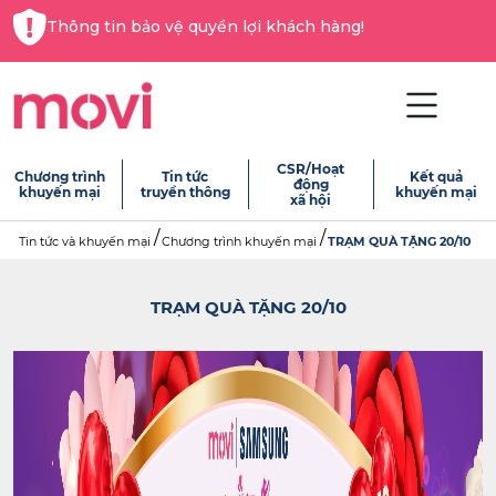
Thông tin bảo vệ quyền lợi khách hàng!
CSR/Hoạt
Chương trình
Tin tức
Kết quả
động
khuyến mại
truyền thông
khuyến mại
xã hội
Tin tức và khuyến mại
Chương trình khuyến mại
TRẠM QUÀ TẶNG 20/10
TRẠM QUÀ TẶNG 20/10