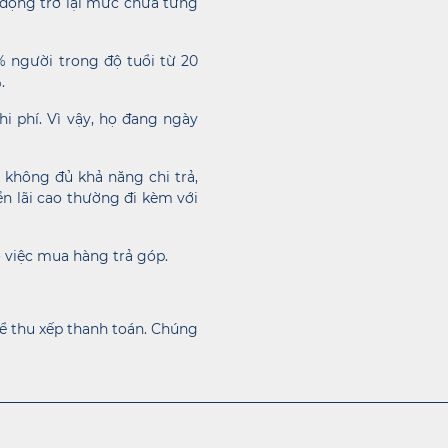
 động trở lại mức chưa từng
% người trong độ tuổi từ 20
.
hi phí. Vì vậy, họ đang ngày
 không đủ khả năng chi trả,
ền lãi cao thường đi kèm với
 việc mua hàng trả góp.
ể thu xếp thanh toán. Chúng