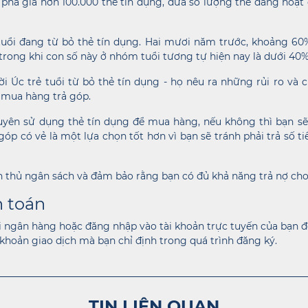
phá giá hơn 100.000 thẻ tín dụng, đưa số lượng thẻ đang hoạt
tuổi đang từ bỏ thẻ tín dụng. Hai mươi năm trước, khoảng 60
 trong khi con số này ở nhóm tuổi tương tự hiện nay là dưới 40%
i Úc trẻ tuổi từ bỏ thẻ tín dụng - họ nêu ra những rủi ro và c
 mua hàng trả góp.
yên sử dụng thẻ tín dụng để mua hàng, nếu không thì bạn sẽ
p có vẻ là một lựa chọn tốt hơn vì bạn sẽ tránh phải trả số ti
n thủ ngân sách và đảm bảo rằng bạn có đủ khả năng trả nợ cho
h toán
i ngân hàng hoặc đăng nhập vào tài khoản trực tuyến của bạn đ
 khoản giao dịch mà bạn chỉ định trong quá trình đăng ký.
TIN LIÊN QUAN