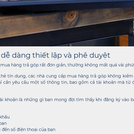
dễ dàng thiết lập và phê duyệt
n mua hàng trả góp rất đơn giản, thường không mất quá vài phút
hẻ tín dụng, các nhà cung cấp mua hàng trả góp không kiểm t
ỉ cần yêu cầu một số thông tin, bao gồm cả tài khoản mà từ 
tài khoản là những gì bạn mong đợi tìm thấy khi đăng ký vào bấ
 khẩu
bạn
đến số điện thoại của bạn