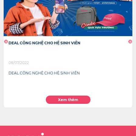
CHÀO HÈ SẮC MÀU - SAMSUNG GIẢM ĐẬM SÂU
06/05/2022
CHÀO HÈ SẮC MÀU - SAMSUNG GIẢM ĐẬM SÂU
Xem thêm