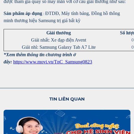
được tham gia quay số may mắn với cơ cấu giải thưởng như sau:
Sản phẩm áp dụng
ĐTDĐ, Máy tính bảng, Đồng hồ thông
:
minh thương hiệu Samsung trị giá bất kỳ
Giải thưởng
Số lượ
Giải nhất: Xe đạp điện Avent
0
Giải nhì: Samsung Galaxy Tab A7 Lite
0
*Xem thêm thông tin chương trình ở
đây:
https://www.movi.vn/TnC_Samsung0823
TIN LIÊN QUAN