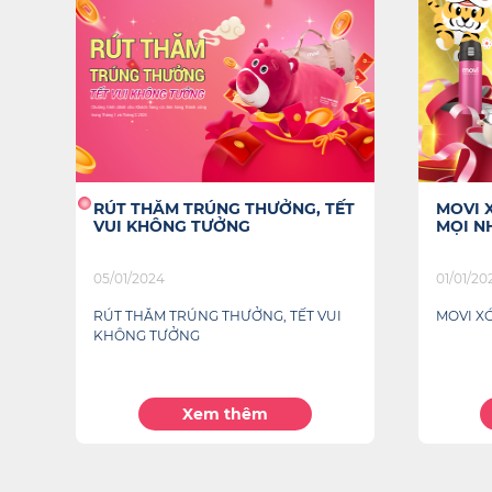
ẾT
MOVI XÓA ÂU LO, TRAO TẾT
CHIA 
MỌI NHÀ
COVID
01/01/2022
04/08/2
MOVI XÓA ÂU LO, TRAO TẾT MỌI NHÀ
CHIA S
COVID
Xem thêm