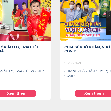
SẺ KHÓ KHĂN, VƯỢT QUA
CỠ NÀO CŨNG TRÚNG
021
07/02/2022
Ẻ KHÓ KHĂN, VƯỢT QUA
CỠ NÀO CŨNG TRÚNG
Xem thêm
Xem thêm