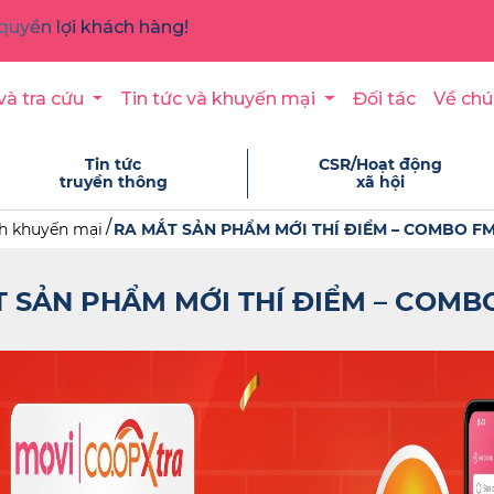
quyền lợi khách hàng!
và tra cứu
Tin tức và khuyến mại
Đối tác
Về chú
Tin tức
CSR/Hoạt động
truyền thông
xã hội
h khuyến mại
RA MẮT SẢN PHẨM MỚI THÍ ĐIỂM – COMBO F
T SẢN PHẨM MỚI THÍ ĐIỂM – COMB