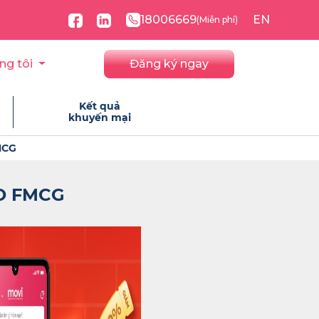
18006669
EN
(Miễn phí)
ng tôi
Đăng ký ngay
Kết quả
khuyến mại
MCG
O FMCG