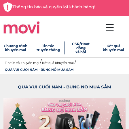
Thông tin bảo vệ quyền lợi khách hàng!
CSR/Hoạt
Chương trình
Tin tức
Kết quả
động
khuyến mại
truyền thông
khuyến mại
xã hội
Tin tức và khuyến mại
Kết quả khuyến mại
QUÀ VUI CUỐI NĂM - BÙNG NỔ MUA SẮM
QUÀ VUI CUỐI NĂM - BÙNG NỔ MUA SẮM