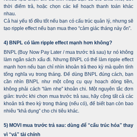
thời điểm trả, hoặc chọn các kế hoạch thanh toán khác
nhau.
Cả hai yếu tố đều tốt nếu bạn có cấu trúc quản lý, nhưng sẽ
tạo ripple effect nếu bạn mua theo “cảm giác tháng này ổn”.
4) BNPL có làm ripple effect mạnh hơn không?
BNPL (Buy Now Pay Later / mua trước trả sau) tự nó không
làm ngân sách xấu đi. Nhưng BNPL có thể làm ripple effect
mạnh hơn nếu bạn chỉ nhìn khoản trả theo kỳ mà quên tính
tổng nghĩa vụ trong tháng. Để dùng BNPL đúng cách, bạn
cần nhìn BNPL như một công cụ quy hoạch dòng tiền,
không phải cách “làm nhẹ” khoản chi.
Một nguyên tắc đơn
giản: trước khi chọn mua trước trả sau, hãy cộng tất cả các
khoản trả theo kỳ trong tháng (nếu có), để biết bạn còn bao
nhiêu “khả dụng” cho chi tiêu khác.
5) MOVI mua trước trả sau: dùng để “cấu trúc hóa” thay
vì “vá” tài chính