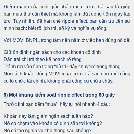
Điểm mạnh của một giải pháp mua trước trả sau là giúp
bạn mua thứ cần thiết mà không làm đứt dòng tiền ngay lập
tức. Tuy nhiên, để hạn chế ripple effect, bạn cần ưu tiên sự
minh bạch: biết rõ lịch trả, số kỳ và nghĩa vụ tổng.
Với MOVI BNPL, trọng tâm nên nằm ở việc bạn dùng nó để:
Giữ ổn định ngân sách cho các khoản cố định
Dàn trải chi trả theo kế hoạch rõ ràng
Tránh rơi vào tình trạng “bù trừ dây chuyền” trong tháng
Nói cách khác, dùng MOVI mua trước trả sau như một công
cụ tổ chức tài chính, không phải công cụ chữa cháy.
6) Một khung kiểm soát ripple effect trong 60 giây
Trước khi bạn bấm “mua”, hãy tự hỏi nhanh 4 câu:
Khoản này làm giảm ngân sách tuần nào?
Nó có chạm vào khoản cố định sắp tới không?
Nó có tạo nghĩa vụ cho tháng sau không?