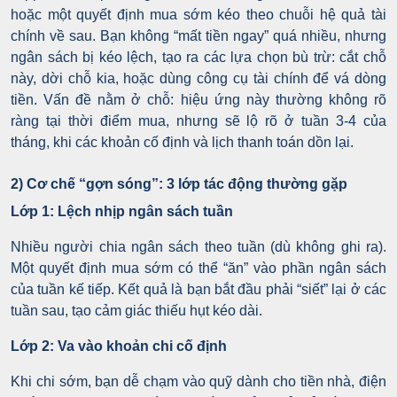
hoặc một quyết định mua sớm kéo theo chuỗi hệ quả tài
chính về sau. Bạn không “mất tiền ngay” quá nhiều, nhưng
ngân sách bị kéo lệch, tạo ra các lựa chọn bù trừ: cắt chỗ
này, dời chỗ kia, hoặc dùng công cụ tài chính để vá dòng
tiền.
Vấn đề nằm ở chỗ: hiệu ứng này thường không rõ
ràng tại thời điểm mua, nhưng sẽ lộ rõ ở tuần 3-4 của
tháng, khi các khoản cố định và lịch thanh toán dồn lại.
2) Cơ chế “gợn sóng”: 3 lớp tác động thường gặp
Lớp 1: Lệch nhịp ngân sách tuần
Nhiều người chia ngân sách theo tuần (dù không ghi ra).
Một quyết định mua sớm có thể “ăn” vào phần ngân sách
của tuần kế tiếp. Kết quả là bạn bắt đầu phải “siết” lại ở các
tuần sau, tạo cảm giác thiếu hụt kéo dài.
Lớp 2: Va vào khoản chi cố định
Khi chi sớm, bạn dễ chạm vào quỹ dành cho tiền nhà, điện