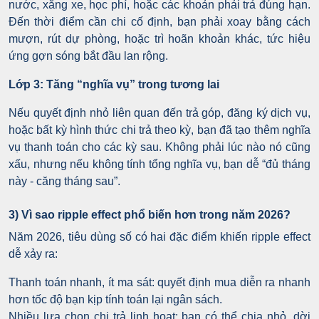
nước, xăng xe, học phí, hoặc các khoản phải trả đúng hạn.
Đến thời điểm cần chi cố định, bạn phải xoay bằng cách
mượn, rút dự phòng, hoặc trì hoãn khoản khác, tức hiệu
ứng gợn sóng bắt đầu lan rộng.
Lớp 3: Tăng “nghĩa vụ” trong tương lai
Nếu quyết định nhỏ liên quan đến trả góp, đăng ký dịch vụ,
hoặc bất kỳ hình thức chi trả theo kỳ, bạn đã tạo thêm nghĩa
vụ thanh toán cho các kỳ sau. Không phải lúc nào nó cũng
xấu, nhưng nếu không tính tổng nghĩa vụ, bạn dễ “đủ tháng
này - căng tháng sau”.
3) Vì sao ripple effect phổ biến hơn trong năm 2026?
Năm 2026, tiêu dùng số có hai đặc điểm khiến ripple effect
dễ xảy ra:
Thanh toán nhanh, ít ma sát: quyết định mua diễn ra nhanh
hơn tốc độ bạn kịp tính toán lại ngân sách.
Nhiều lựa chọn chi trả linh hoạt: bạn có thể chia nhỏ, dời