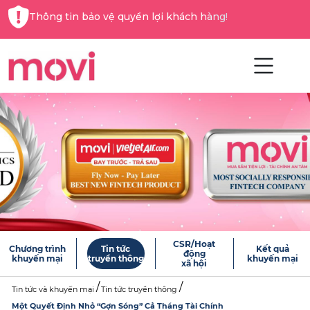
Thông tin bảo vệ quyền lợi khách hàng!
CSR/Hoạt
Chương trình
Tin tức
Kết quả
động
khuyến mại
truyền thông
khuyến mại
xã hội
Tin tức và khuyến mại
Tin tức truyền thông
Một Quyết Định Nhỏ “Gợn Sóng” Cả Tháng Tài Chính