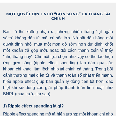
MỘT QUYẾT ĐỊNH NHỎ “GỢN SÓNG” CẢ THÁNG TÀI
CHÍNH
Bạn có thể không nhận ra, nhưng nhiều tháng “tụt ngân
sách” không đến từ một cú sốc lớn. Nó bắt đầu bằng một
quyết định nhỏ: mua một món đồ sớm hơn dự định, chốt
một khoản trả góp mới, hoặc đổi cách thanh toán vì thấy
“nhẹ tháng này”. Chỉ một lựa chọn như vậy có thể tạo hiệu
ứng gợn sóng (ripple effect spending) lan dần qua các
khoản chi khác, làm lệch nhịp tài chính cả tháng.
Trong bối
cảnh thương mại điện tử và thanh toán số phát triển mạnh,
hiểu ripple effect giúp bạn quản lý dòng tiền tốt hơn, đặc
biệt khi sử dụng các giải pháp thanh toán linh hoạt như
BNPL (mua trước trả sau).
1) Ripple effect spending là gì?
Ripple effect spending mô tả hiện tượng: một khoản chi nhỏ