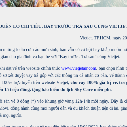
QUÊN LO CHI TIÊU, BAY TRƯỚC TRẢ SAU CÙNG VIETJE
Vietjet, TP.HCM, ngày 20
n những lo âu cơm áo mưu sinh, bạn vẫn có cơ hội bay khắp muôn nơ
gian cho gia đình và bạn bè với “Bay trước - Trả sau” cùng Vietjet.
khi đặt vé trên website chính thức
www.vietjetair.com
, bạn chọn hình
ồ sơ xét duyệt vay trả góp với các thông tin cá nhân cơ bản, vé thành 
 100% trực tuyến trên website Vietjet,
cho vay 100% giá trị vé, trả
n 15 triệu đồng, tặng bảo hiểm du lịch Sky Care miễn phí.
ội săn vé 0 đồng (*) vào khung giờ vàng 12h-14h mỗi ngày. Đây là c
Movi, đồng hành cùng mọi người dân và du khách thuận tiện đi lại, g
cả mọi người.
 công trong giai đoạn từ nay đến hết ngày 15/08/2023, bạn được nhậ