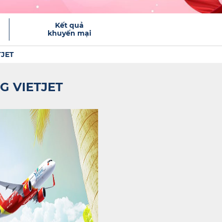
Kết quả
khuyến mại
TJET
G VIETJET