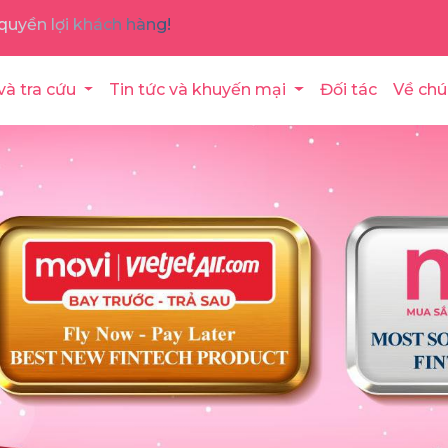
quyền lợi khách hàng!
và tra cứu
Tin tức và khuyến mại
Đối tác
Về chú