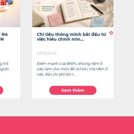
 RA
Chi tiêu thông minh bắt đầu từ
C
ƠN
việc hiểu chính mìn...
K
27/05/2026
20
g trở
Điểm mạnh của BNPL không nằm ở
C
người
việc làm cho món đồ rẻ hơn, mà nằm ở
Đ
việc dàn chi phí lớn t...
Xem thêm