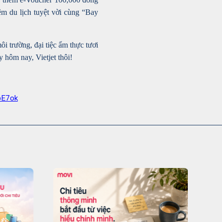
iệm du lịch tuyệt vời cùng “Bay
i trường, đại tiệc ẩm thực tươi
 hôm nay, Vietjet thôi!
bE7ok