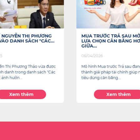
SĨ NGUYỄN THỊ PHƯƠNG
MUA TRƯỚC TRẢ SAU MỞ
VÀO DANH SÁCH "CÁC...
LỰA CHỌN CÂN BẰNG H
GIỮA...
25
06/04/2026
ễn Thị Phương Thảo vừa được
Mô hình Mua trước Trả sau đan
inh danh trong danh sách "Các
thành giải pháp tài chính giúp 
 ảnh hưởn...
tiêu dùng cân bằng...
Xem thêm
Xem thêm