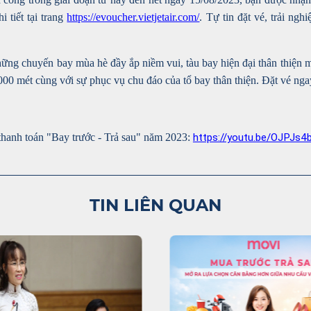
i tiết tại trang
https://evoucher.vietjetair.com/
. Tự tin đặt vé, trải ngh
ững chuyến bay mùa hè đầy ắp niềm vui, tàu bay hiện đại thân thiện mô
000 mét cùng với sự phục vụ chu đáo của tổ bay thân thiện. Đặt vé ngay
hanh toán "Bay trước - Trả sau" năm 2023:
https://youtu.be/OJPJs4
TIN LIÊN QUAN