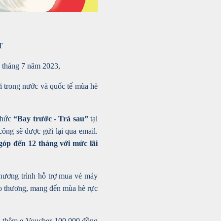
T
 tháng 7 năm 2023,
i trong nước và quốc tế mùa hè
 thức
“Bay trước - Trả sau”
tại
công sẽ được gửi lại qua email.
 góp đến 12 tháng với mức lãi
hương trình hỗ trợ mua vé máy
iao thương, mang đến mùa hè rực
n thêm
e-Voucher 100,000 đồng