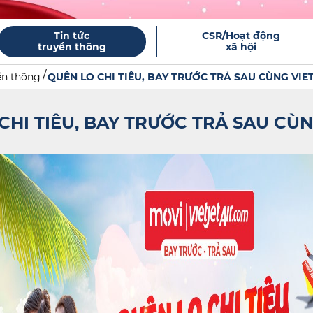
Tin tức
CSR/Hoạt động
truyền thông
xã hội
ền thông
QUÊN LO CHI TIÊU, BAY TRƯỚC TRẢ SAU CÙNG VIE
CHI TIÊU, BAY TRƯỚC TRẢ SAU CÙN