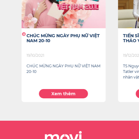
O:
CHÚC MỪNG NGÀY PHỤ NỮ VIỆT
TIẾN 
NAM 20-10
THẢO 
19/10/2021
19/12/20
CHÚC MỪNG NGÀY PHỤ NỮ VIỆT NAM
TS Nguy
20-10
Tatler v
nhân vật
Xem thêm