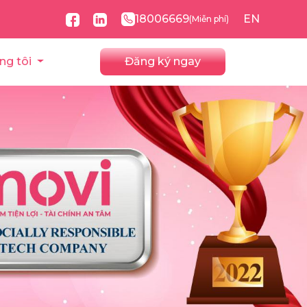
18006669
EN
(Miễn phí)
ng tôi
Đăng ký ngay