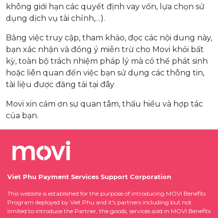
không giới hạn các quyết định vay vốn, lựa chọn sử
dụng dịch vụ tài chính,…).
Bằng việc truy cập, tham khảo, đọc các nội dung này,
bạn xác nhận và đồng ý miễn trừ cho Movi khỏi bất
kỳ, toàn bộ trách nhiệm pháp lý mà có thể phát sinh
hoặc liên quan đến việc bạn sử dụng các thông tin,
tài liệu được đăng tải tại đây
Movi xin cảm ơn sự quan tâm, thấu hiểu và hợp tác
của bạn.
Viet Phu Payment Services Support Corporation
This website is established for the purpose of introducing MOVI Benefits
Program deployed by Viet Phu and it's partners including but not
limited to introduce the Partner, the goods, services sold in MOVI Benefits