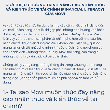
GIỚI THIỆU CHƯƠNG TRÌNH NÂNG CAO NHẬN THỨC
VÀ KIẾN THỨC VỀ TÀI CHÍNH (FINANCIAL LITERACY)
CỦA MOVI
Vay vốn từ các tổ chức tín dụng là nhu cầu cần thiết, chính đáng đối
với mọi khách hàng, nhất là khi gặp phải những tình huống khó khăn
đột xuất, bất ngờ trong cuộc sống. Tuy nhiên, để đáp ứng các điều
kiện vay vốn, lựa chọn sản phẩm tài chính phù hợp với nhu cầu, khả
năng chi trả, thực hiện đúng các điều khoản, điều kiện vay, qua đó
mang lại lợi ích tốt nhất cho mình, thì các khách hàng nói chung và
các Thành viên Chương trình Phúc lợi Movi nói riêng, cần trang bị
những thông tin, kiến thức cơ bản, cần thiết.
Chúng tôi hy vọng rằng, những thông tin trong Chương trình nâng
cao nhận thức và kiến thức về tài chính (financial literacy) của MOVI sẽ
mang lại những giá trị tích cực, phần nào giúp ích cho các khách hàng
trong việc lựa chọn sản phẩm tài chính phù hợp và an tâm khi sử
dụng.
1.- Tại sao Movi muốn thúc đẩy nâng
cao nhận thức và kiến thức về tài
chính?