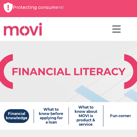
Protecting consumers!
What to
What to
know about
Financial
know before
MOVI is
Fun corner
knowledge
applying for
product &
a loan
service