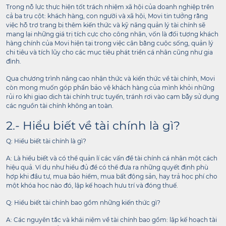
Trong nỗ lực thực hiện tốt trách nhiệm xã hội của doanh nghiệp trên
cả ba trụ cột: khách hàng, con người và xã hội, Movi tin tưởng rằng
việc hỗ trợ trang bị thêm kiến thức và kỹ năng quản lý tài chính sẽ
mang lại những giá trị tích cực cho công nhân, vốn là đối tượng khách
hàng chính của Movi hiện tại trong việc cân bằng cuộc sống, quản lý
chi tiêu và tích lũy cho các mục tiêu phát triển cá nhân cũng như gia
đình.
Qua chương trình nâng cao nhận thức và kiến thức về tài chính, Movi
còn mong muốn góp phần bảo vệ khách hàng của mình khỏi những
rủi ro khi giao dịch tài chính trực tuyến, tránh rơi vào cạm bẫy sử dụng
các nguồn tài chính không an toàn.
2.- Hiểu biết về tài chính là gì?
Q: Hiểu biết tài chính là gì?
A: Là hiểu biết và có thể quản lí các vấn đề tài chính cá nhân một cách
hiệu quả. Ví dụ như hiểu đủ để có thể đưa ra những quyết định phù
hợp khi đầu tư, mua bảo hiểm, mua bất động sản, hay trả học phí cho
một khóa học nào đó, lập kế hoạch hưu trí và đóng thuế.
Q: Hiểu biết tài chính bao gồm những kiến thức gì?
A: Các nguyên tắc và khái niệm về tài chính bao gồm: lập kế hoạch tài